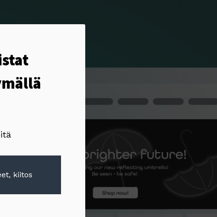
istat
ymällä
itä
et, kiitos