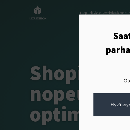
LiquidBlox-kotisivukone
Saat
parha
Shopify-
k
Ol
nopeuden
optimointi
Hyväksyn