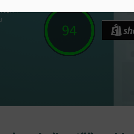
upan
amiseen
d
90