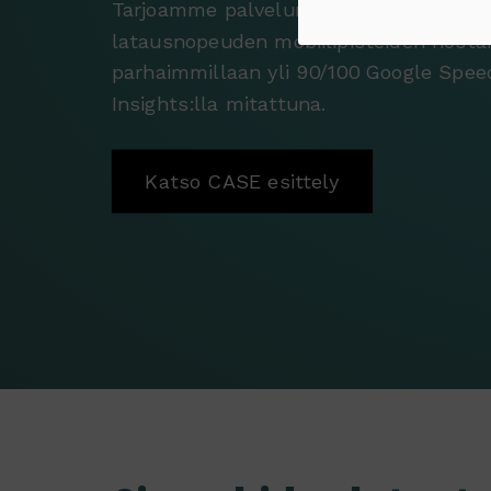
Tarjoamme palvelun Shopify-verkkoka
latausnopeuden mobiilipisteiden nost
parhaimmillaan yli 90/100 Google Spee
Insights:lla mitattuna.
Katso CASE esittely