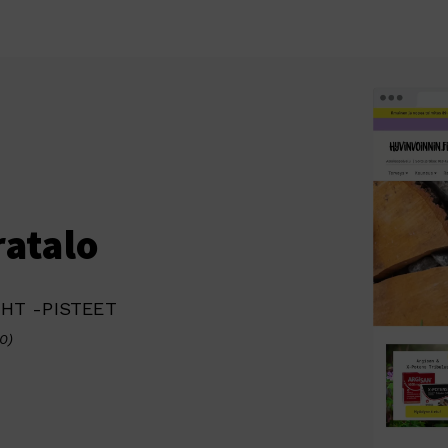
ratalo
HT -PISTEET
0)