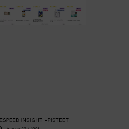
SPEED INSIGHT -PISTEET
00
(ennen 23 / 100)