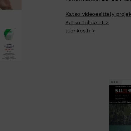
Katso videoesittely projek
Katso tulokset >
luonkos.fi >