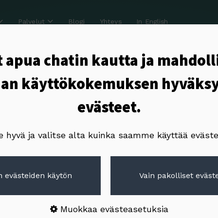
Palvelut
Blogi
Yhteys
In English
 apua chatin kautta ja mahdoll
an käyttökokemuksen hyväks
evästeet.
aupan
e hyvä ja valitse alta kuinka saamme käyttää eväste
 evästeiden käytön
Vain pakolliset eväste
Muokkaa evästeasetuksia