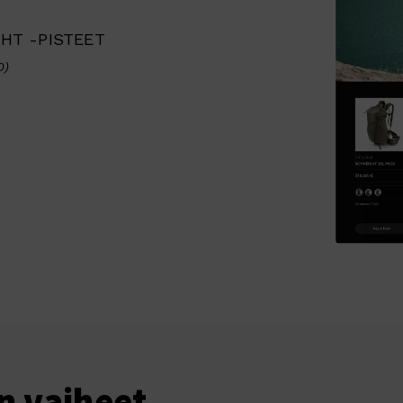
HT -PISTEET
0)
n vaiheet