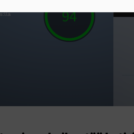
formance-
90
s:lla