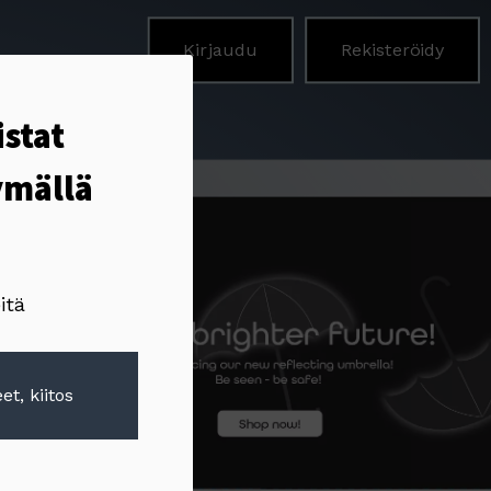
Kirjaudu
Rekisteröidy
istat
ymällä
itä
et, kiitos