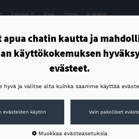
Palvelut
Blogi
Yhteys
In English
 apua chatin kautta ja mahdoll
an käyttökokemuksen hyväks
evästeet.
e hyvä ja valitse alta kuinka saamme käyttää eväste
ster
 evästeiden käytön
Vain pakolliset eväste
uston
Muokkaa evästeasetuksia
äosalla
.