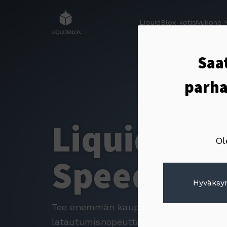
LiquidBlox-kotisivukone
Saat
parha
LiquidBlox
Ol
Speed
Boo
Hyväksyn
Tee enemmän kauppaa nostamalla siv
latautumisnopeutta Speed Booster -lis