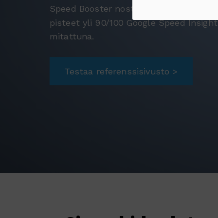
Speed Booster nostaa nopeus- eli per
pisteet yli 90/100 Google Speed Insight
mitattuna.
Testaa referenssisivusto >