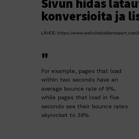
Sivun hidas lata
konversioita ja l
LÄHDE:
https://www.websitebuilderexpert.com/bu
"
For example, pages that load
within two seconds have an
average bounce rate of 9%,
while pages that load in five
seconds see their bounce rates
skyrocket to 38%.