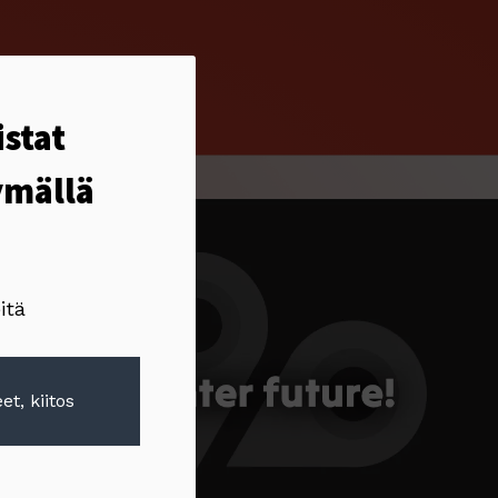
istat
ymällä
itä
et, kiitos