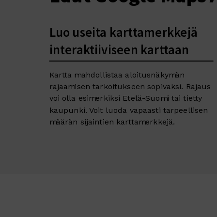
Luo useita karttamerkkejä
interaktiiviseen karttaan
Kartta mahdollistaa aloitusnäkymän
rajaamisen tarkoitukseen sopivaksi. Rajaus
voi olla esimerkiksi Etelä-Suomi tai tietty
kaupunki. Voit luoda vapaasti tarpeellisen
määrän sijaintien karttamerkkejä.