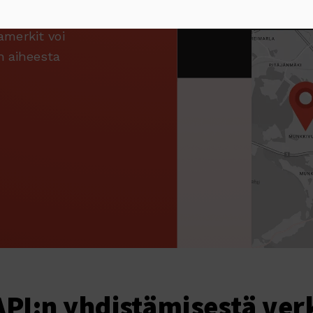
amerkkejä
amerkit voi
an aiheesta
PI:n yhdistämisestä ver