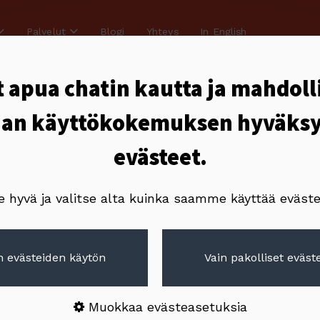
Palvelut
Blogi
Yhteys
In English
 apua chatin kautta ja mahdoll
an käyttökokemuksen hyväks
evästeet.
e hyvä ja valitse alta kuinka saamme käyttää eväste
ps API
 evästeiden käytön
Vain pakolliset eväste
Muokkaa evästeasetuksia
 sivustolle