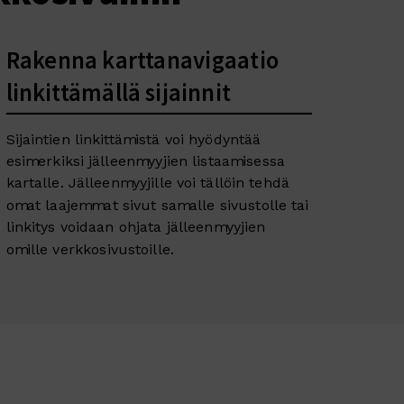
Rakenna karttanavigaatio
linkittämällä sijainnit
Sijaintien linkittämistä voi hyödyntää
esimerkiksi jälleenmyyjien listaamisessa
kartalle. Jälleenmyyjille voi tällöin tehdä
omat laajemmat sivut samalle sivustolle tai
linkitys voidaan ohjata jälleenmyyjien
omille verkkosivustoille.