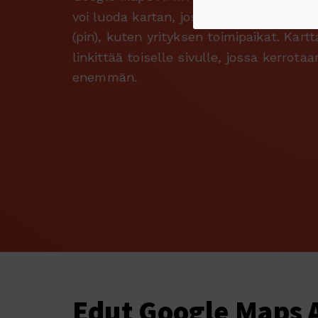
voi luoda kartan, jossa on useita kartt
(pin), kuten yrityksen toimipaikat. Kartt
linkittää toiselle sivulle, jossa kerrota
enemmän.
Edut Google Maps A